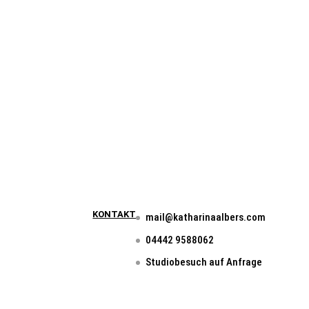
950,00
€
Enthält 7% Mwst.
Kostenloser Versand
KONTAKT
mail@katharinaalbers.com
04442 9588062
Studiobesuch auf Anfrage