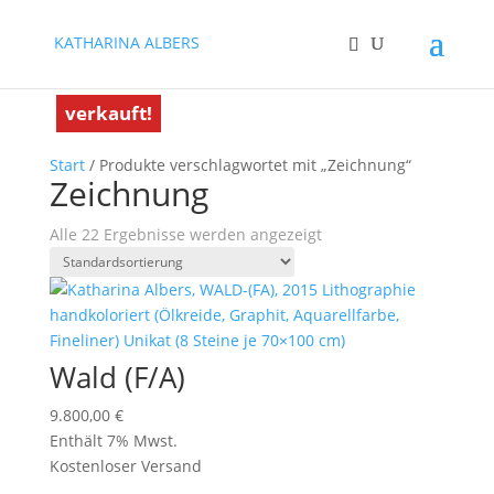
KATHARINA ALBERS
verkauft!
verkauft!
verkauft!
verkauft!
verkauft!
verkauft!
verkauft!
verkauft!
verkauft!
verkauft!
verkauft!
verkauft!
Start
/ Produkte verschlagwortet mit „Zeichnung“
Zeichnung
Alle 22 Ergebnisse werden angezeigt
Wald (F/A)
9.800,00
€
Enthält 7% Mwst.
Kostenloser Versand