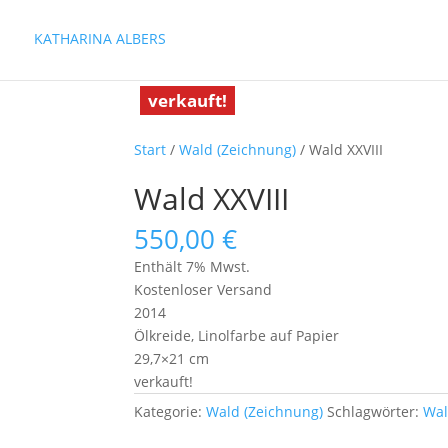
KATHARINA ALBERS
verkauft!
Start
/
Wald (Zeichnung)
/ Wald XXVIII
Wald XXVIII
550,00
€
Enthält 7% Mwst.
Kostenloser Versand
2014
Ölkreide, Linolfarbe auf Papier
29,7×21 cm
verkauft!
Kategorie:
Wald (Zeichnung)
Schlagwörter:
Wa