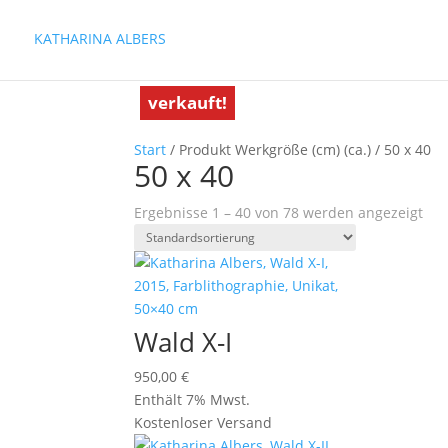
KATHARINA ALBERS
verkauft!
verkauft!
verkauft!
verkauft!
verkauft!
verkauft!
verkauft!
verkauft!
verkauft!
verkauft!
verkauft!
verkauft!
verkauft!
verkauft!
verkauft!
verkauft!
verkauft!
verkauft!
verkauft!
verkauft!
verkauft!
verkauft!
Start
/ Produkt Werkgröße (cm) (ca.) / 50 x 40
50 x 40
Ergebnisse 1 – 40 von 78 werden angezeigt
Wald X-I
950,00
€
Enthält 7% Mwst.
Kostenloser Versand