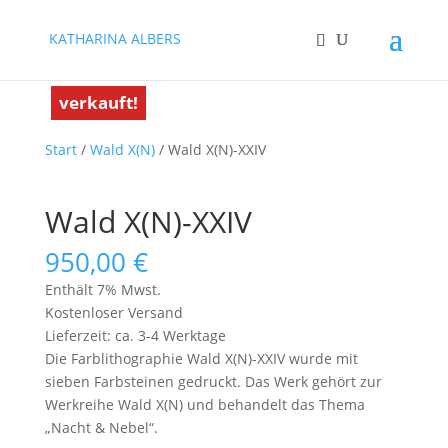
KATHARINA ALBERS
verkauft!
verkauft!
Start
/
Wald X(N)
/ Wald X(N)-XXIV
Wald X(N)-XXIV
950,00
€
Enthält 7% Mwst.
Kostenloser Versand
Lieferzeit: ca. 3-4 Werktage
Die Farblithographie Wald X(N)-XXIV wurde mit
sieben Farbsteinen gedruckt. Das Werk gehört zur
Werkreihe Wald X(N) und behandelt das Thema
„Nacht & Nebel“.