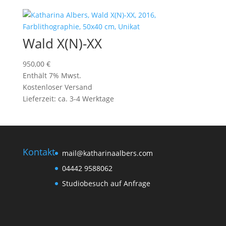
Wald X(N)-XX
950,00
€
Enthält 7% Mwst.
Kostenloser Versand
Lieferzeit: ca. 3-4 Werktage
Kontakt
mail@katharinaalbers.com
04442 9588062
Studiobesuch auf Anfrage