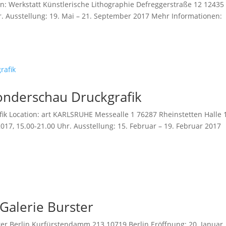
ion: Werkstatt Künstlerische Lithographie Defreggerstraße 12 12435
hr. Ausstellung: 19. Mai – 21. September 2017 Mehr Informationen:
onderschau Druckgrafik
ik Location: art KARLSRUHE Messealle 1 76287 Rheinstetten Halle 
017, 15.00-21.00 Uhr. Ausstellung: 15. Februar – 19. Februar 2017
 Galerie Burster
ster Berlin Kurfürstendamm 213 10719 Berlin Eröffnung: 20. Januar