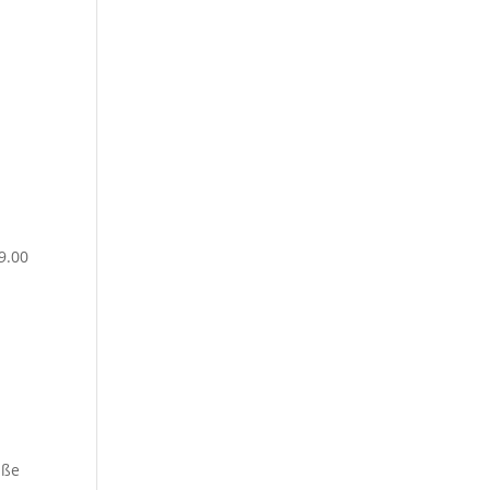
9.00
aße