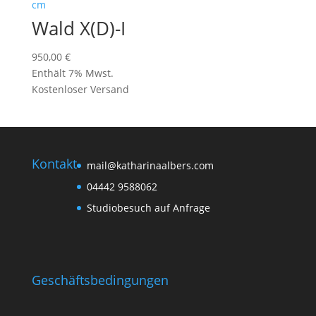
Wald X(D)-I
950,00
€
Enthält 7% Mwst.
Kostenloser Versand
Kontakt
mail@katharinaalbers.com
04442 9588062
Studiobesuch auf Anfrage
Geschäftsbedingungen