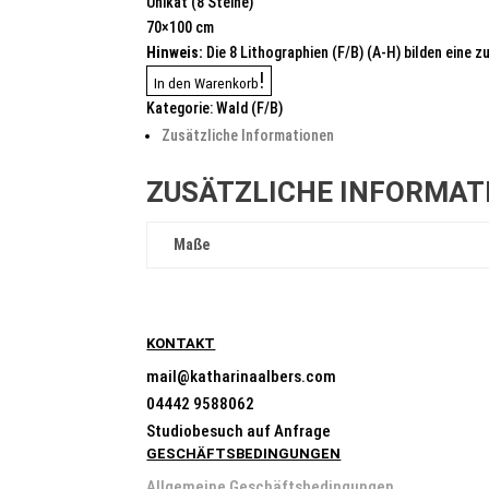
Unikat (8 Steine)
70×100 cm
Hinweis:
Die 8 Lithographien (F/B) (A-H) bilden eine
Wald
In den Warenkorb
(F/B)
Kategorie:
Wald (F/B)
Menge
Zusätzliche Informationen
ZUSÄTZLICHE INFORMAT
Maße
KONTAKT
mail@katharinaalbers.com
04442 9588062
Studiobesuch auf Anfrage
GESCHÄFTSBEDINGUNGEN
Allgemeine Geschäftsbedingungen