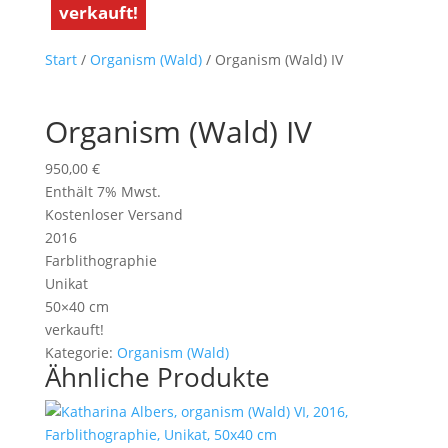
verkauft!
verkauft!
verkauft!
Start
/
Organism (Wald)
/ Organism (Wald) IV
Organism (Wald) IV
950,00
€
Enthält 7% Mwst.
Kostenloser Versand
2016
Farblithographie
Unikat
50×40 cm
verkauft!
Kategorie:
Organism (Wald)
Ähnliche Produkte