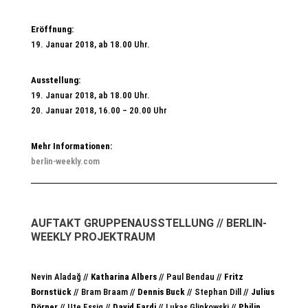
Eröffnung:
19. Januar 2018, ab 18.00 Uhr.
Ausstellung:
19. Januar 2018, ab 18.00 Uhr.
20. Januar 2018, 16.00 – 20.00 Uhr
Mehr Informationen:
berlin-weekly.com
AUFTAKT GRUPPENAUSSTELLUNG // BERLIN-
WEEKLY PROJEKTRAUM
Nevin Aladağ //
Katharina Albers
// Paul Bendau //
Fritz
Bornstück
// Bram Braam //
Dennis Buck
// Stephan Dill //
Julius
Dörner
// Ute Essig //
David Fardi
// Lukas Glinkowski //
Philip