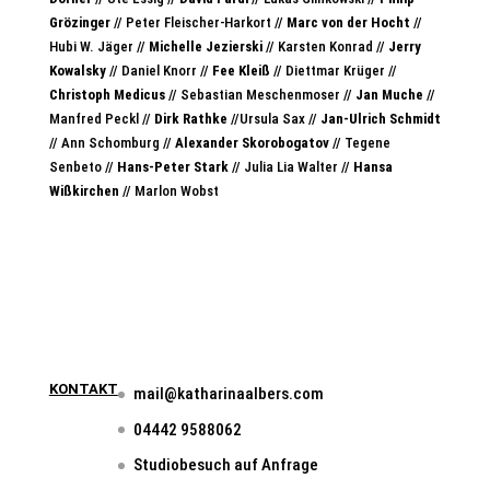
Grözinger
// Peter Fleischer-Harkort //
Marc von der Hocht
//
Hubi W. Jäger //
Michelle Jezierski
// Karsten Konrad //
Jerry
Kowalsky
// Daniel Knorr //
Fee Kleiß
// Diettmar Krüger //
Christoph Medicus
// Sebastian Meschenmoser //
Jan Muche
//
Manfred Peckl //
Dirk Rathke
//Ursula Sax //
Jan-Ulrich Schmidt
// Ann Schomburg //
Alexander Skorobogatov
// Tegene
Senbeto //
Hans-Peter Stark
// Julia Lia Walter //
Hansa
Wißkirchen
// Marlon Wobst
KONTAKT
mail@katharinaalbers.com
04442 9588062
Studiobesuch auf Anfrage